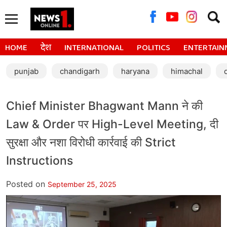
Searc
for:
HOME
देश
INTERNATIONAL
POLITICS
ENTERTAIN
punjab
chandigarh
haryana
himachal
Chief Minister Bhagwant Mann ने की
Law & Order पर High-Level Meeting, दी
सुरक्षा और नशा विरोधी कार्रवाई की Strict
Instructions
Posted on
September 25, 2025