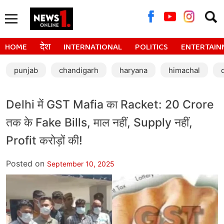
Searc
for:
HOME
देश
INTERNATIONAL
POLITICS
ENTERTAIN
punjab
chandigarh
haryana
himachal
Delhi में GST Mafia का Racket: 20 Crore
तक के Fake Bills, माल नहीं, Supply नहीं,
Profit करोड़ों की!
Posted on
September 10, 2025