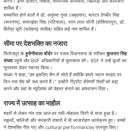
करेगी। इनमें डॉक्टर, शिक्षक, सामाजिक कार्यकर्ता, खिलाड़ी और कलाकार
शामिल हैं।
सम्मानित होने वालों में डॉ. अनुपमा गुप्ता (अमृतसर), मास्टर तेगबीर सिंह
(रूपनगर), सरूपइंदर सिंह (पटियाला), रतन लाल सोनी (होशियारपुर), डॉ.
हितेंद्र सूरी (फतेहगढ़ साहिब) सहित कई नाम शामिल हैं।
सीमा पर देशभक्ति का नजारा
फिरोजपुर के
हुसैनीवाला बॉर्डर
पर पंजाब विधानसभा के स्पीकर
कुलतार सिंह
संधवा
पहुंचे और BSF अधिकारियों से मुलाकात की। BSF ने उन्हें फूलों का
गुलदस्ता देकर स्वागत किया।
संधवा ने कहा, “हम इसलिए चैन से सोते हैं क्योंकि हमारे जवान सरहद पर
दिन-रात देश की रक्षा करते हैं।” उन्होंने
रिट्रीट सेरेमनी गैलरी
को बड़ा
करने और वहां के म्यूज़ियम को बेहतर बनाने का आश्वासन दिया।
राज्य में उत्साह का माहौल
शहरों से लेकर गांव तक आज हर गली-मोहल्ला तिरंगे से सजा हुआ है।
स्कूलों, कॉलेजों और सरकारी दफ्तरों में भी ध्वजारोहण कार्यक्रम हुए। बच्चों
ने देशभक्ति गीत गाए और
cultural performances
प्रस्तुत किए।