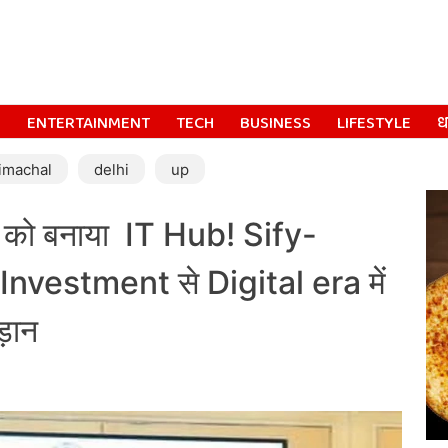
S
ENTERTAINMENT
TECH
BUSINESS
LIFESTYLE
धर
imachal
delhi
up
को बनाया IT Hub! Sify-
Investment से Digital era में
़ान