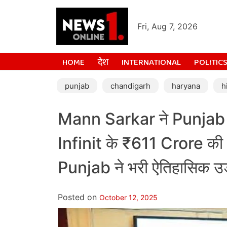
Fri, Aug 7, 2026
HOME
देश
INTERNATIONAL
POLITIC
punjab
chandigarh
haryana
h
Mann Sarkar ने Punjab 
Infinit के ₹611 Crore की 
Punjab ने भरी ऐतिहासिक उड
Posted on
October 12, 2025