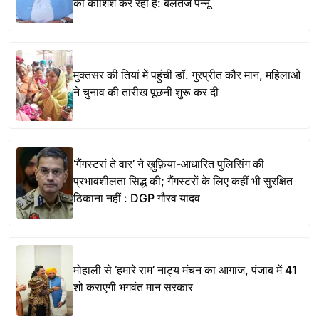
की कोशिश कर रही है: बलतेज पन्नू
मुक्तसर की तियां में पहुंचीं डॉ. गुरप्रीत कौर मान, महिलाओं
ने चुनाव की तारीख पूछनी शुरू कर दी
‘गैंगस्टरां ते वार’ ने ख़ुफ़िया-आधारित पुलिसिंग की
प्रभावशीलता सिद्ध की; गैंगस्टरों के लिए कहीं भी सुरक्षित
ठिकाना नहीं : DGP गौरव यादव
मोहाली से ‘हमारे राम’ नाट्य मंचन का आगाज, पंजाब में 41
शो कराएगी भगवंत मान सरकार