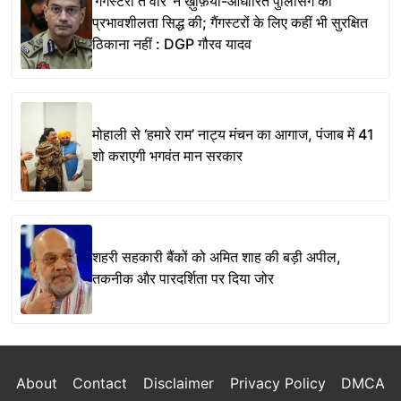
‘गैंगस्टरां ते वार’ ने ख़ुफ़िया-आधारित पुलिसिंग की
प्रभावशीलता सिद्ध की; गैंगस्टरों के लिए कहीं भी सुरक्षित
ठिकाना नहीं : DGP गौरव यादव
मोहाली से ‘हमारे राम’ नाट्य मंचन का आगाज, पंजाब में 41
शो कराएगी भगवंत मान सरकार
शहरी सहकारी बैंकों को अमित शाह की बड़ी अपील,
तकनीक और पारदर्शिता पर दिया जोर
About
Contact
Disclaimer
Privacy Policy
DMCA