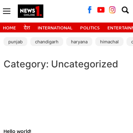
Searc
for:
HOME
देश
INTERNATIONAL
POLITICS
ENTERTAIN
punjab
chandigarh
haryana
himachal
Category:
Uncategorized
Hello world!