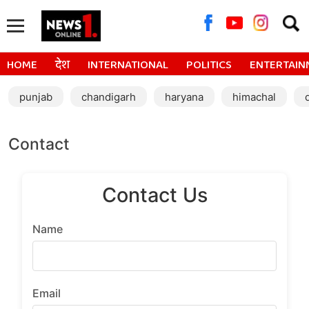
Searc
for:
HOME
देश
INTERNATIONAL
POLITICS
ENTERTAIN
punjab
chandigarh
haryana
himachal
Contact
Contact Us
Name
Email