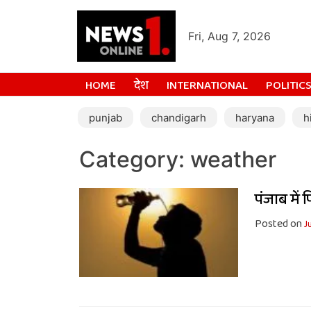
Fri, Aug 7, 2026
HOME
देश
INTERNATIONAL
POLITIC
punjab
chandigarh
haryana
h
Category:
weather
पंजाब में 
Posted on
J