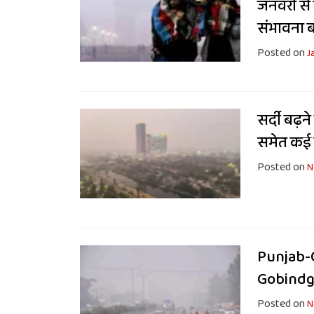
जनवरी से 
संभावना बढ़
Posted on
J
सर्दी बढ़न
समेत कई र
Posted on
N
Punjab-C
Gobindg
Posted on
N