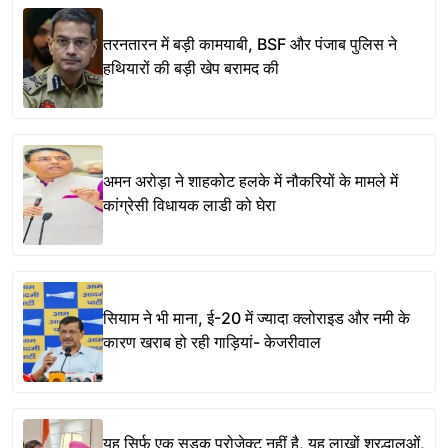
तरनतारन में बड़ी कामयाबी, BSF और पंजाब पुलिस ने
हथियारों की बड़ी खेप बरामद की
अमन अरोड़ा ने शाहकोट हलके में नौकरियों के मामले में
कांग्रेसी विधायक लाडी को घेरा
सियाम ने भी माना, ई-20 में ज्यादा क्लोराइड और नमी के
कारण खराब हो रही गाड़ियां- केजरीवाल
यह सिर्फ एक सड़क प्रोजेक्ट नहीं है, यह लाखों श्रद्धालुओं,