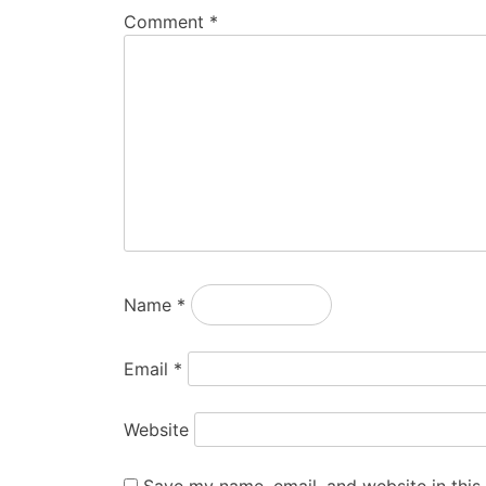
Comment
*
Name
*
Email
*
Website
Save my name, email, and website in this