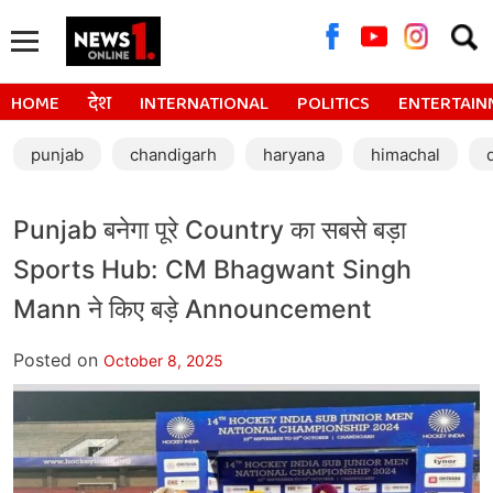
Searc
for:
HOME
देश
INTERNATIONAL
POLITICS
ENTERTAIN
punjab
chandigarh
haryana
himachal
Punjab बनेगा पूरे Country का सबसे बड़ा
Sports Hub: CM Bhagwant Singh
Mann ने किए बड़े Announcement
Posted on
October 8, 2025