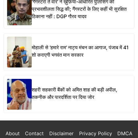
‘गैंगस्टरां ते वार’ ने ख़ुफ़िया-आधारित पुलिसिंग की
प्रभावशीलता सिद्ध की; गैंगस्टरों के लिए कहीं भी सुरक्षित
ठिकाना नहीं : DGP गौरव यादव
मोहाली से ‘हमारे राम’ नाट्य मंचन का आगाज, पंजाब में 41
शो कराएगी भगवंत मान सरकार
शहरी सहकारी बैंकों को अमित शाह की बड़ी अपील,
तकनीक और पारदर्शिता पर दिया जोर
About
Contact
Disclaimer
Privacy Policy
DMCA