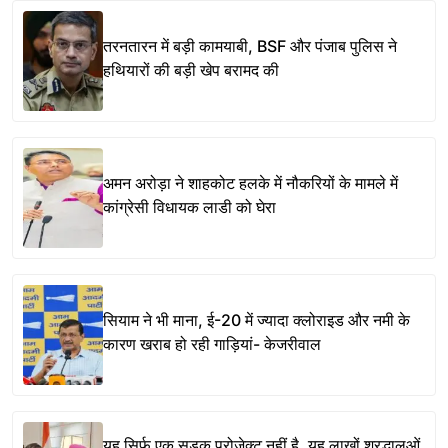
तरनतारन में बड़ी कामयाबी, BSF और पंजाब पुलिस ने
हथियारों की बड़ी खेप बरामद की
अमन अरोड़ा ने शाहकोट हलके में नौकरियों के मामले में
कांग्रेसी विधायक लाडी को घेरा
सियाम ने भी माना, ई-20 में ज्यादा क्लोराइड और नमी के
कारण खराब हो रही गाड़ियां- केजरीवाल
यह सिर्फ एक सड़क प्रोजेक्ट नहीं है, यह लाखों श्रद्धालुओं,