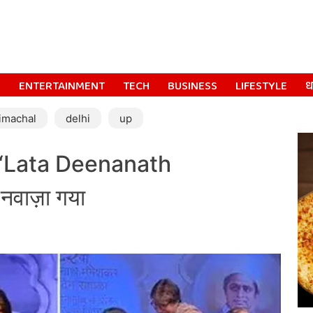
S
ENTERTAINMENT
TECH
BUSINESS
LIFESTYLE
धर
imachal
delhi
up
‘Lata Deenanath
नवाज़ा गया