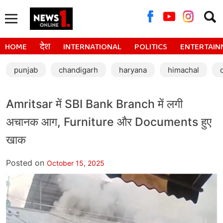
Searc
for:
HOME
देश
INTERNATIONAL
POLITICS
ENTERTAIN
punjab
chandigarh
haryana
himachal
Amritsar में SBI Bank Branch में लगी
अचानक आग, Furniture और Documents हुए
खाक
Posted on
October 15, 2025