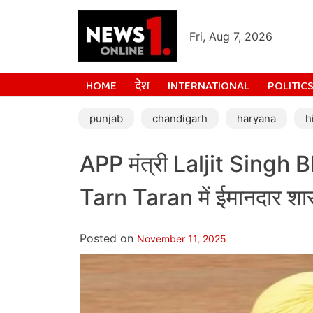
Fri, Aug 7, 2026
HOME
देश
INTERNATIONAL
POLITIC
punjab
chandigarh
haryana
h
APP मंत्री Laljit Singh 
Tarn Taran में ईमानदार शा
Posted on
November 11, 2025