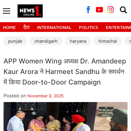
Searc
for:
HOME
देश
INTERNATIONAL
POLITICS
ENTERTAIN
punjab
chandigarh
haryana
himachal
APP Women Wing अध्यक्ष Dr. Amandeep
Kaur Arora ने Harmeet Sandhu के समर्थन
में किया Door-to-Door Campaign
Posted on
November 9, 2025