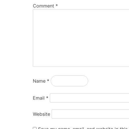
Comment
*
Name
*
Email
*
Website
Save my name, email, and website in this