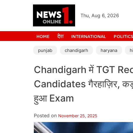
Thu, Aug 6, 2026
HOME
देश
INTERNATIONAL
POLITIC
punjab
chandigarh
haryana
h
Chandigarh में TGT Recru
Candidates गैरहाज़िर, कड़
हुआ Exam
Posted on
November 25, 2025