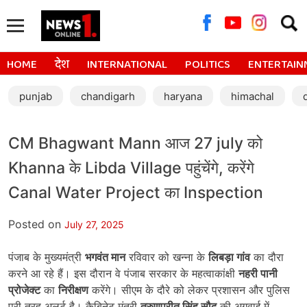
Searc
for:
HOME
देश
INTERNATIONAL
POLITICS
ENTERTAIN
punjab
chandigarh
haryana
himachal
CM Bhagwant Mann आज 27 july को
Khanna के Libda Village पहुंचेंगे, करेंगे
Canal Water Project का Inspection
Posted on
July 27, 2025
पंजाब के मुख्यमंत्री
भगवंत मान
रविवार को खन्ना के
लिबड़ा गांव
का दौरा
करने आ रहे हैं। इस दौरान वे पंजाब सरकार के महत्वाकांक्षी
नहरी पानी
प्रोजेक्ट
का
निरीक्षण
करेंगे। सीएम के दौरे को लेकर प्रशासन और पुलिस
पूरी तरह अलर्ट है। कैबिनेट मंत्री
तरुणप्रीत सिंह सौद
की अगुवाई में