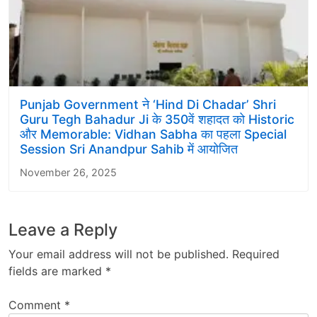
Punjab Government ने ‘Hind Di Chadar’ Shri
Guru Tegh Bahadur Ji के 350वें शहादत को Historic
और Memorable: Vidhan Sabha का पहला Special
Session Sri Anandpur Sahib में आयोजित
November 26, 2025
Leave a Reply
Your email address will not be published.
Required
fields are marked
*
Comment
*