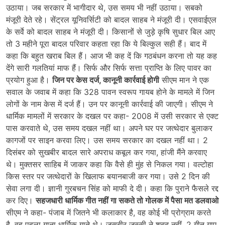
उठाया। जब सरकार में भागीदार थे, उस समय भी नहीं उठाया। सबको
मंजूरी देते रहे। सेंट्रल यूनिवर्सिटी को बादल साहब ने मंजूरी दी। एसवाईएल
के सर्वे को बादल साहब ने मंजूरी दी। किसानों से जुड़े कृषि सुधार बिल आए
तो 3 महीने पूरा बादल परिवार कहता रहा कि ये बिल्कुल सही हैं। बाद में
कहा कि बहुत खराब बिल हैं। आज भी कह दें कि गठबंधन करना तो यह कह
देंगे सारी गलतियां माफ हैं। सिर्फ और सिर्फ सत्ता प्राप्ति के लिए पावर का
प्रयोग हुआ है।
जिन पर केस दर्ज, कानूनी कार्रवाई होगी
सीएम मान ने एक
सवाल के जवाब में कहा कि 328 पावन स्वरूप गायब होने के मामले में जिन
लोगों के नाम केस में दर्ज हैं। उन पर कानूनी कार्रवाई की जाएगी। सीएम ने
धार्मिक मामलों में सरकार के दखल पर कहा- 2008 में उसी सरकार से एक्ट
पास करवाते थे, उस समय दखल नहीं था। अपने घर पर जत्थेदार बुलाकर
कागजों पर साइन करवा लिए। उस समय सरकार का दखल नहीं था। 2
दिसंबर को सुखबीर बादल सारे अपराध कबूल कर गया, हांजी मैंने करवाए
थे। मुक्तसर साहिब में जाकर कहा कि वैसे ही मुंह से निकल गया। वल्टोहा
किस स्तर पर जत्थेदारों के खिलाफ बयानबाजी कर गया। उसे 2 दिन की
सेवा लगा दी। ज्ञानी गुरबचन सिंह को माफी दे दी। कहा कि पुराने फैसले रद्द
कर दिए।
सहजधारी धार्मिक गीत नहीं गा सकते तो गोलक में पैसा मत डलवाओ
सीएम ने कहा- पंजाब में जितने भी कलाकार है, वह कोई भी प्रोग्राम करते
है, वह पहला गाना धार्मिक गाते थे। जसबीर जस्सी ने शबद नहीं, 2 गीत गाए