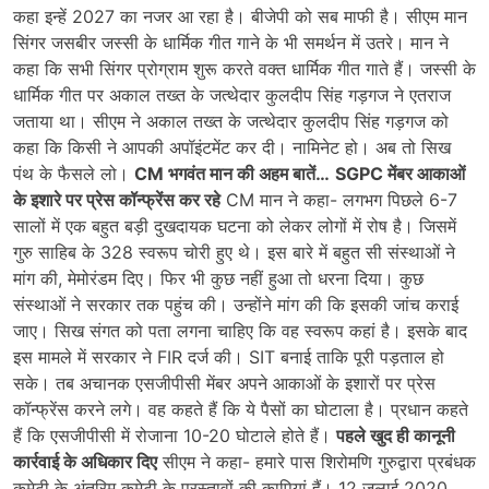
कहा इन्हें 2027 का नजर आ रहा है। बीजेपी को सब माफी है। सीएम मान
सिंगर जसबीर जस्सी के धार्मिक गीत गाने के भी समर्थन में उतरे। मान ने
कहा कि सभी सिंगर प्रोग्राम शुरू करते वक्त धार्मिक गीत गाते हैं। जस्सी के
धार्मिक गीत पर अकाल तख्त के जत्थेदार कुलदीप सिंह गड़गज ने एतराज
जताया था। सीएम ने अकाल तख्त के जत्थेदार कुलदीप सिंह गड़गज को
कहा कि किसी ने आपकी अपॉइंटमेंट कर दी। नामिनेट हो। अब तो सिख
पंथ के फैसले लो।
CM भगवंत मान की अहम बातें…
SGPC मेंबर आकाओं
के इशारे पर प्रेस कॉन्फ्रेंस कर रहे
CM मान ने कहा- लगभग पिछले 6-7
सालों में एक बहुत बड़ी दुखदायक घटना को लेकर लोगों में रोष है। जिसमें
गुरु साहिब के 328 स्वरूप चोरी हुए थे। इस बारे में बहुत सी संस्थाओं ने
मांग की, मेमोरंडम दिए। फिर भी कुछ नहीं हुआ तो धरना दिया। कुछ
संस्थाओं ने सरकार तक पहुंच की। उन्होंने मांग की कि इसकी जांच कराई
जाए। सिख संगत को पता लगना चाहिए कि वह स्वरूप कहां है। इसके बाद
इस मामले में सरकार ने FIR दर्ज की। SIT बनाई ताकि पूरी पड़ताल हो
सके। तब अचानक एसजीपीसी मेंबर अपने आकाओं के इशारों पर प्रेस
कॉन्फ्रेंस करने लगे। वह कहते हैं कि ये पैसों का घोटाला है। प्रधान कहते
हैं कि एसजीपीसी में रोजाना 10-20 घोटाले होते हैं।
पहले खुद ही कानूनी
कार्रवाई के अधिकार दिए
सीएम ने कहा- हमारे पास शिरोमणि गुरुद्वारा प्रबंधक
कमेटी के अंतरिम कमेटी के प्रस्तावों की कापियां हैं। 12 जुलाई 2020,