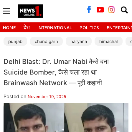
Searc
for:
HOME
देश
INTERNATIONAL
POLITICS
ENTERTAIN
punjab
chandigarh
haryana
himachal
Delhi Blast: Dr. Umar Nabi कैसे बना
Suicide Bomber, कैसे चला रहा था
Brainwash Network — पूरी कहानी
Posted on
November 19, 2025