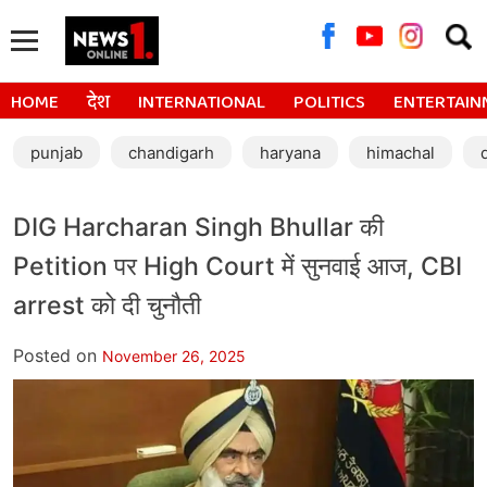
Searc
for:
HOME
देश
INTERNATIONAL
POLITICS
ENTERTAIN
punjab
chandigarh
haryana
himachal
DIG Harcharan Singh Bhullar की
Petition पर High Court में सुनवाई आज, CBI
arrest को दी चुनौती
Posted on
November 26, 2025