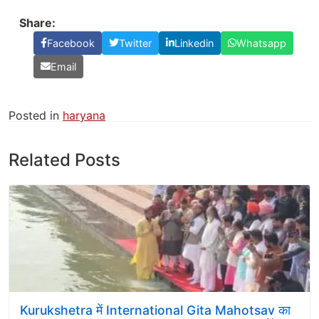
Share:
Facebook
Twitter
Linkedin
Whatsapp
Email
Posted in
haryana
Related Posts
Kurukshetra में International Gita Mahotsav का