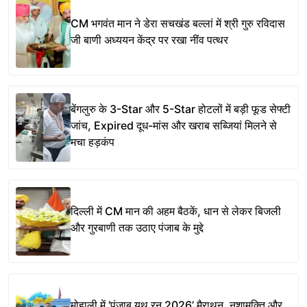
CM भगवंत मान ने डेरा सचखंड बल्लां में श्री गुरु रविदास
जी बाणी अध्ययन केंद्र पर रखा नींव पत्थर
बेंगलुरु के 3-Star और 5-Star होटलों में बड़ी फूड सेफ्टी
जांच, Expired दूध-मांस और खराब सब्जियां मिलने से
मचा हड़कंप
दिल्ली में CM मान की अहम बैठकें, धान से लेकर बिजली
और गुरबाणी तक उठाए पंजाब के मुद्दे
मोहाली में ‘पंजाब यूथ रन 2026’ मैराथन, नशामुक्ति और