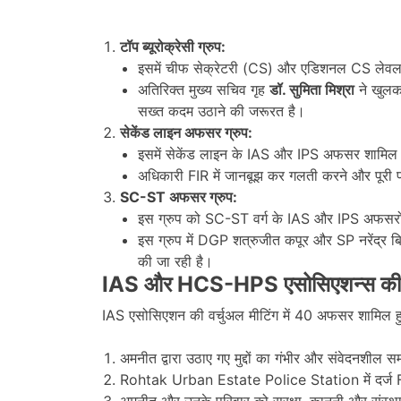
टॉप ब्यूरोक्रेसी ग्रुप:
इसमें चीफ सेक्रेटरी (CS) और एडिशनल CS लेवल
अतिरिक्त मुख्य सचिव गृह
डॉ. सुमिता मिश्रा
ने खुलकर
सख्त कदम उठाने की जरूरत है।
सेकेंड लाइन अफसर ग्रुप:
इसमें सेकेंड लाइन के IAS और IPS अफसर शामिल ह
अधिकारी FIR में जानबूझ कर गलती करने और पूरी प्रक
SC-ST
अफसर ग्रुप:
इस ग्रुप को SC-ST वर्ग के IAS और IPS अफसरों 
इस ग्रुप में DGP शत्रुजीत कपूर और SP नरेंद्र ब
की जा रही है।
IAS और HCS-HPS एसोसिएशन्स की
IAS एसोसिएशन की वर्चुअल मीटिंग में 40 अफसर शामिल हुए।
अमनीत द्वारा उठाए गए मुद्दों का गंभीर और संवेदनशील
Rohtak Urban Estate Police Station में दर्ज FIR 
अमनीत और उनके परिवार को सुरक्षा, कानूनी और संस्