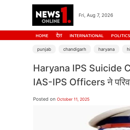
Fri, Aug 7, 2026
HOME
देश
INTERNATIONAL
POLITIC
punjab
chandigarh
haryana
h
Haryana IPS Suicide Ca
IAS-IPS Officers ने परिवा
Posted on
October 11, 2025