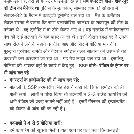
फड़फड़ाता है, वैसे ही गैंगस्टर फड़फड़ा रहे हैं।
मैच कमेंटेटर बोले- शकरपुर
की टीम का मैनेजर था
पुलिस के मुताबिक, सोमवार शाम को सोहाना में
सेक्टर-82 के मैदान में कबड्डी टूर्नामेंट चल रहा था। मैच के कमेंटेटर
सेवक शेरगढ़ ने बताया कि राणा बलाचौरिया जालंधर के शकरपुर की टीम के
मैनेजर थे। वह टूर्नामेंट में दो टीमें लेकर आए थे। वह ग्राउंड में सेमीफाइनल
मैच की टाई डलवाने के बाद बाहर आ रहे थे। इसी दौरान हमलावर ने उनके
साथ सेल्फी लेने के बहाने नजदीक आए और सिर में गोलियां मार दीं।
गुरुद्वारा प्रबंधक कमेटी और वेदवान स्पोर्ट्स क्लब सोहाना की तरफ से यह
कबड्डी कप करवाया जा रहा था। यह मैच लाइव चल रहा था। इसलिए,
गोलियों की आवाज वहां के कैमरे में कैद हुई।
SSP बोले- रंजिश के एंगल पर
भी जांच कर रहे
गैंगस्टर्स के इन्वॉल्वमेंट की भी जांच कर रहे:
मोहाली के SSP हरमनदीप सिंह हंस ने कहा कि सिर्फ प्रमोटर को ही
गोली लगी। लोगों ने पीछा किया तो बदमाशों ने 2-3 राउंड फायरिंग की।
अभी रंजिश की वजह सामने नहीं आई है। इसमें गैंगस्टर की इन्वॉल्वमेंट
को लेकर भी जांच की जा रही है।
बदमाशों ने 4 से 5 गोलियां मारीं:
हमें फायरिंग की सूचना मिली। यहां आने पर पता चला कि कबड्‌डी