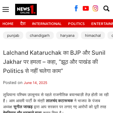
Searc
for:
HOME
देश
INTERNATIONAL
POLITICS
ENTERTAIN
punjab
chandigarh
haryana
himachal
Lalchand Kataruchak का BJP और Sunil
Jakhar पर हमला – कहा, “झूठ और पाखंड की
Politics से नहीं चलेगा काम”
Posted on
June 14, 2025
लुधियाना पश्चिम उपचुनाव से पहले राजनीतिक बयानबाज़ी तेज़ होती जा रही
है। आम आदमी पार्टी के मंत्री
लालचंद कटारूचक
ने भाजपा के पंजाब
अध्यक्ष
सुनील जाखड़
द्वारा आप सरकार पर लगाए गए आरोपों को पूरी तरह
बेबुनियाद और भटकाने वाला
करार दिया है।