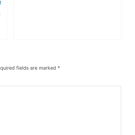
े
ं
quired fields are marked
*