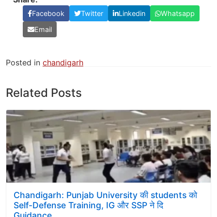
Facebook
Twitter
Linkedin
Whatsapp
Email
Posted in
chandigarh
Related Posts
Chandigarh: Punjab University की students को
Self-Defense Training, IG और SSP ने दि
Guidance