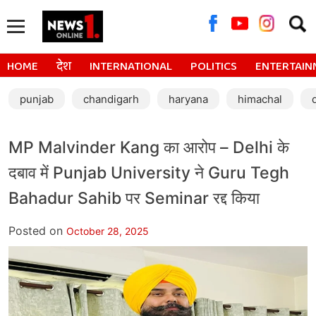
Searc
for:
HOME
देश
INTERNATIONAL
POLITICS
ENTERTAIN
punjab
chandigarh
haryana
himachal
MP Malvinder Kang का आरोप – Delhi के
दबाव में Punjab University ने Guru Tegh
Bahadur Sahib पर Seminar रद्द किया
Posted on
October 28, 2025