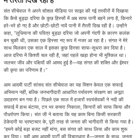
में तैरती दिख रही है
संत सीचेवाल ने अपने सोशल मीडिया पर साझा की गई तस्वीरों में दिखाया
कि कैसे बुड्ढा दरिया के कुछ हिस्सों में अब साफ पानी बहने लगा है, किनारे
हरे-भरे हो गए है और छोटी-छोटी नावें पानी में तैरती दिख रही है। उन्होंने
कहा, “लुधियाना की पवित्र बुड्ढा दरिया जो अपनी गंदगी के कारण कलंक
बन चुकी थी, उसका एक हिस्सा नए रूप में नजर आ रहा है। संगत ने मेरे
साथ मिलकर एक साल में इसका कुछ हिस्सा साफ-सुथरा कर दिया है।
आज दरिया में किश्ती चल रही है, जहां पहले खड़ा होना भी मुश्किल था।
जलचर जीव और पक्षियों की आमद हुई है—यह संगत की शक्ति और ईश्वर
की कृपा का परिणाम है।”
आम आदमी पार्टी सांसद संत सीचेवाल का यह मिशन केवल एक सफाई
अभियान नहीं, बल्कि जनभागीदारी आधारित पर्यावरण संरक्षण का अनूठा
उदाहरण बन गया है। पिछले एक साल में हजारों स्वयंसेवकों ने नदी की
सफाई में हाथ बंटाया, टन भर कचरा निकाला, किनारों को साफ किया और
पौधरोपण किया। संत जी ने बताया कि यह काम बिना किसी सरकारी
ठेकेदारी या भ्रष्टाचार के, पूरी तरह से जनता की भागीदारी से किया गया है।
“हमने कोई बड़ा बजट नहीं मांगा, बस संगत को साथ लिया और काम शुरू
कर दिया। यही आम आदमी पार्टी की विचारधारा है—जनता के साथ, जनता