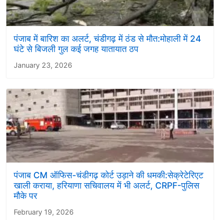
पंजाब में बारिश का अलर्ट, चंडीगढ़ में ठंड से मौत:मोहाली में 24
घंटे से बिजली गुल कई जगह यातायात ठप
January 23, 2026
पंजाब CM ऑफिस-चंडीगढ़ कोर्ट उड़ाने की धमकी:सेक्रेटेरिएट
खाली कराया, हरियाणा सचिवालय में भी अलर्ट, CRPF-पुलिस
मौके पर
February 19, 2026