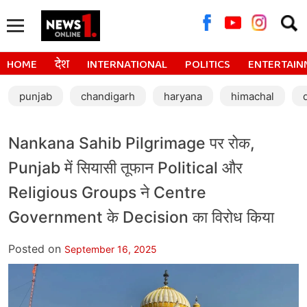
Searc
for:
HOME
देश
INTERNATIONAL
POLITICS
ENTERTAIN
punjab
chandigarh
haryana
himachal
Nankana Sahib Pilgrimage पर रोक,
Punjab में सियासी तूफान Political और
Religious Groups ने Centre
Government के Decision का विरोध किया
Posted on
September 16, 2025