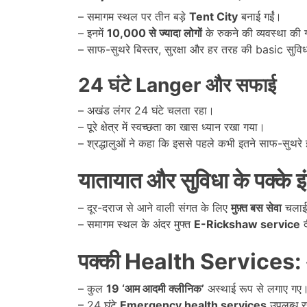
– समागम स्थल पर तीन बड़े
Tent City
बनाई गईं।
– इनमें
10,000
से ज्यादा लोगों
के रुकने की व्यवस्था की
– साफ-सुथरे बिस्तर, सुरक्षा और हर तरह की basic सुविध
24
घंटे
Langer
और सफाई
– अखंड लंगर 24 घंटे चलता रहा।
– पूरे क्षेत्र में स्वच्छता का खास ध्यान रखा गया।
– श्रद्धालुओं ने कहा कि इससे पहले कभी इतने साफ-सुथरे इ
यातायात और सुविधा के पक्के इ
– दूर-दराज से आने वाली संगत के लिए
मुफ़्त बस सेवा
चलाई
– समागम स्थल के अंदर मुफ्त
E-Rickshaw service
द
पक्की
Health Services:
– कुल
19 ‘
आम आदमी क्लीनिक
’
अस्थाई रूप से लगाए गए
– 24 घंटे
Emergency health services
उपलब्ध र