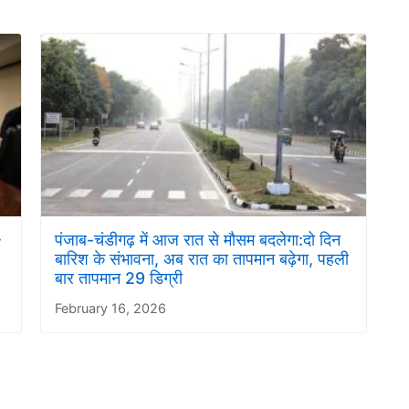
–
पंजाब-चंडीगढ़ में आज रात से मौसम बदलेगा:दो दिन
बारिश के संभावना, अब रात का तापमान बढ़ेगा, पहली
बार तापमान 29 डिग्री
February 16, 2026