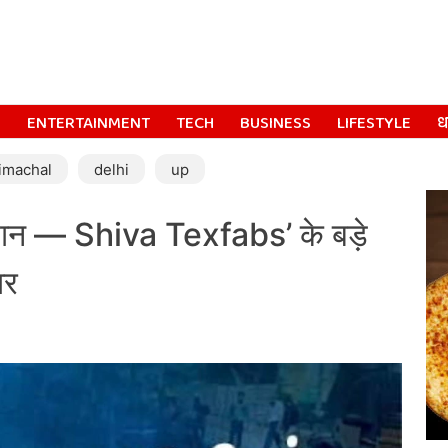
S
ENTERTAINMENT
TECH
BUSINESS
LIFESTYLE
धर
imachal
delhi
up
उड़ान — Shiva Texfabs’ के बड़े
ार