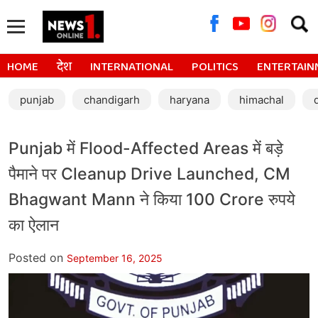
Searc
for:
HOME
देश
INTERNATIONAL
POLITICS
ENTERTAIN
punjab
chandigarh
haryana
himachal
Punjab में Flood-Affected Areas में बड़े
पैमाने पर Cleanup Drive Launched, CM
Bhagwant Mann ने किया 100 Crore रुपये
का ऐलान
Posted on
September 16, 2025