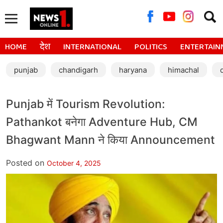
Searc
for:
HOME
देश
INTERNATIONAL
POLITICS
ENTERTAIN
punjab
chandigarh
haryana
himachal
Punjab में Tourism Revolution:
Pathankot बनेगा Adventure Hub, CM
Bhagwant Mann ने किया Announcement
Posted on
October 4, 2025