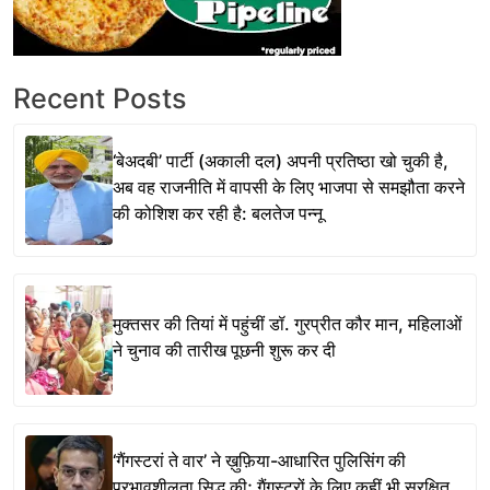
Recent Posts
‘बेअदबी’ पार्टी (अकाली दल) अपनी प्रतिष्ठा खो चुकी है,
अब वह राजनीति में वापसी के लिए भाजपा से समझौता करने
की कोशिश कर रही है: बलतेज पन्नू
मुक्तसर की तियां में पहुंचीं डॉ. गुरप्रीत कौर मान, महिलाओं
ने चुनाव की तारीख पूछनी शुरू कर दी
‘गैंगस्टरां ते वार’ ने ख़ुफ़िया-आधारित पुलिसिंग की
प्रभावशीलता सिद्ध की; गैंगस्टरों के लिए कहीं भी सुरक्षित