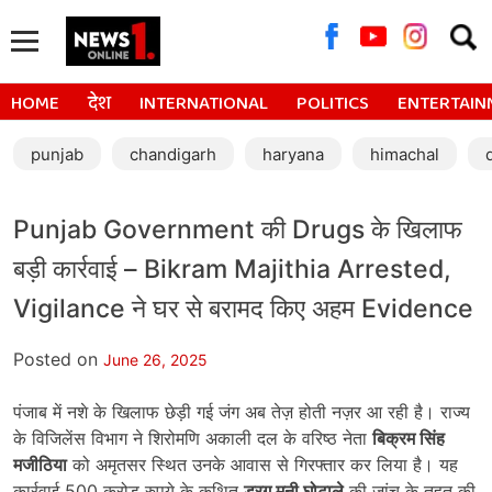
Searc
for:
HOME
देश
INTERNATIONAL
POLITICS
ENTERTAIN
punjab
chandigarh
haryana
himachal
Punjab Government की Drugs के खिलाफ
बड़ी कार्रवाई – Bikram Majithia Arrested,
Vigilance ने घर से बरामद किए अहम Evidence
Posted on
June 26, 2025
पंजाब में नशे के खिलाफ छेड़ी गई जंग अब तेज़ होती नज़र आ रही है। राज्य
के विजिलेंस विभाग ने शिरोमणि अकाली दल के वरिष्ठ नेता
बिक्रम सिंह
मजीठिया
को अमृतसर स्थित उनके आवास से गिरफ्तार कर लिया है। यह
कार्रवाई 500 करोड़ रुपये के कथित
ड्रग मनी घोटाले
की जांच के तहत की