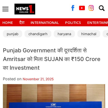
Searc
for:
HOME
देश
INTERNATIONAL
POLITICS
ENTERTAIN
punjab
chandigarh
haryana
himachal
Punjab Government की दूरदर्शिता से
Amritsar को मिला SUJAN का ₹150 Crore
का Investment
Posted on
November 21, 2025