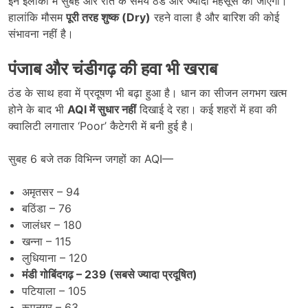
इन इलाकों में सुबह और रात के समय ठंड और ज्यादा महसूस की जाएगी।
हालांकि मौसम
पूरी तरह शुष्क (Dry)
रहने वाला है और बारिश की कोई
संभावना नहीं है।
पंजाब और चंडीगढ़ की हवा भी खराब
ठंड के साथ हवा में प्रदूषण भी बढ़ा हुआ है। धान का सीजन लगभग खत्म
होने के बाद भी
AQI
में सुधार नहीं
दिखाई दे रहा। कई शहरों में हवा की
क्वालिटी लगातार ‘Poor’ कैटेगरी में बनी हुई है।
सुबह 6 बजे तक विभिन्न जगहों का AQI—
अमृतसर – 94
बठिंडा – 76
जालंधर – 180
खन्ना – 115
लुधियाना – 120
मंडी गोबिंदगढ़ – 239 (
सबसे ज्यादा प्रदूषित)
पटियाला – 105
रूपनगर – 63