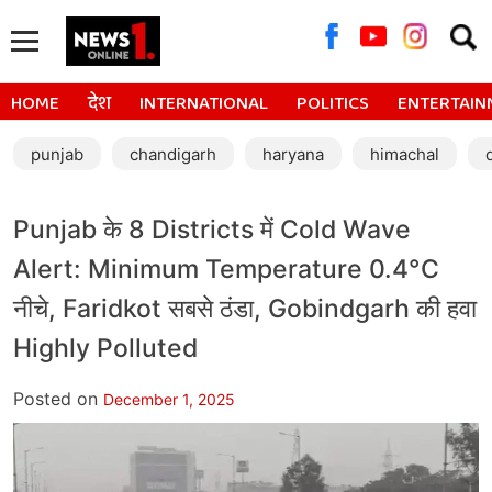
Searc
for:
HOME
देश
INTERNATIONAL
POLITICS
ENTERTAIN
punjab
chandigarh
haryana
himachal
Punjab के 8 Districts में Cold Wave
Alert: Minimum Temperature 0.4°C
नीचे, Faridkot सबसे ठंडा, Gobindgarh की हवा
Highly Polluted
Posted on
December 1, 2025