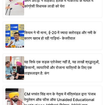
अमन अरोड़ा ने शाहकोट हलके में नौकरियों के मामले में
कांग्रेसी विधायक लाडी को घेरा
सियाम ने भी माना, ई-20 में ज्यादा क्लोराइड और नमी के
कारण खराब हो रही गाड़ियां- केजरीवाल
यह सिर्फ एक सड़क प्रोजेक्ट नहीं है, यह लाखों श्रद्धालुओं,
किसानों, व्यापारियों और रोजाना यात्रियों के लिए एक
लाइफलाइन है: कंग
CM भगवंत सिंह मान के नेतृत्व में मंत्रिमंडल द्वारा ‘पंजाब
रेगुलेशन ऑफ फीस ऑफ Unaided Educational