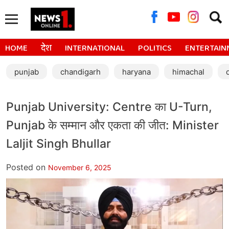
Searc
for:
HOME
देश
INTERNATIONAL
POLITICS
ENTERTAIN
punjab
chandigarh
haryana
himachal
Punjab University: Centre का U-Turn,
Punjab के सम्मान और एकता की जीत: Minister
Laljit Singh Bhullar
Posted on
November 6, 2025