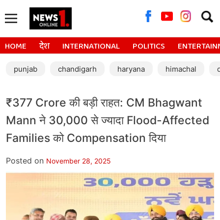
Searc
for:
HOME
देश
INTERNATIONAL
POLITICS
ENTERTAIN
punjab
chandigarh
haryana
himachal
₹377 Crore की बड़ी राहत: CM Bhagwant
Mann ने 30,000 से ज्यादा Flood-Affected
Families को Compensation दिया
Posted on
November 28, 2025