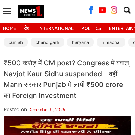
Searc
for:
HOME
देश
INTERNATIONAL
POLITICS
ENTERTAIN
punjab
chandigarh
haryana
himachal
₹500 करोड़ में CM post? Congress में बवाल,
Navjot Kaur Sidhu suspended – वहीं
Mann सरकार Punjab में लायी ₹500 crore
का Foreign Investment
Posted on
December 9, 2025