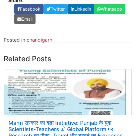
Share:
Facebook
Twitter
Linkedin
Whatsapp
Email
Posted in
chandigarh
Related Posts
Mann सरकार का बड़ा Initiative: Punjab के युवा
Scientists-Teachers को Global Platform पर
Research का मौका, Travel और ठहरने का Expenses