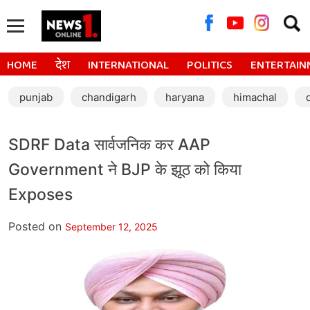
Searc
for:
HOME
देश
INTERNATIONAL
POLITICS
ENTERTAIN
punjab
chandigarh
haryana
himachal
SDRF Data सार्वजनिक कर AAP
Government ने BJP के झूठ को किया
Exposes
Posted on
September 12, 2025