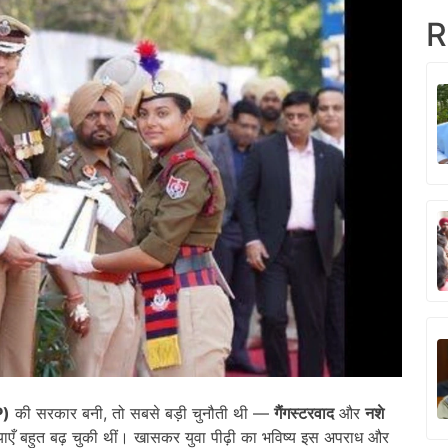
R
)
की सरकार बनी, तो सबसे बड़ी चुनौती थी —
गैंगस्टरवाद
और
नशे
ाएँ बहुत बढ़ चुकी थीं। खासकर युवा पीढ़ी का भविष्य इस अपराध और