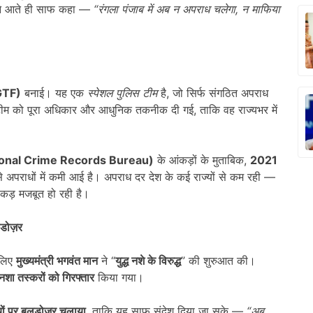
र ने आते ही साफ कहा —
“
रंगला पंजाब में अब न अपराध चलेगा
,
न माफिया
GTF)
बनाई। यह एक
स्पेशल पुलिस टीम
है, जो सिर्फ संगठित अपराध
म को पूरा अधिकार और आधुनिक तकनीक दी गई, ताकि वह राज्यभर में
onal Crime Records Bureau)
के आंकड़ों के मुताबिक,
2021
से अपराधों में कमी आई है। अपराध दर देश के कई राज्यों से कम रही —
पकड़ मजबूत हो रही है।
लडोज़र
 लिए
मुख्यमंत्री भगवंत मान
ने “
युद्ध नशे के विरुद्ध
” की शुरुआत की।
 नशा तस्करों को गिरफ्तार
किया गया।
यों पर बुलडोज़र चलाया
, ताकि यह साफ संदेश दिया जा सके —
“
अब